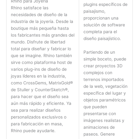
Rhino para Joyería
plugins específicos de
Rhino satisface las
paisajismo,
necesidades de diseño de la
proporcionan una
industria de la joyería. Desde la
solución de software
boutique más pequeña hasta
completa para el
los fabricantes más grandes del
diseño paisajístico.
mundo. Disfrute de libertad
total para diseñar y fabricar lo
Partiendo de un
que se imagine. Rhino también
simple boceto, puede
sirve como plataforma host de
crear proyectos 3D
varios plug-ins de diseño de
complejos con
joyas líderes en la industria,
terrenos importados
como CrossGems, MatrixGold®
de la web, vegetación
de Stuller y CounterSketch®,
específica del lugar y
para hacer que el diseño sea
objetos paramétricos
aún más rápido y eficiente. Ya
que pueden
sea para realizar diseños
presentarse con
personalizados exclusivos o
imágenes realistas y
para fabricación en masa,
animaciones de
Rhino puede ayudarle.
paseos. Genere